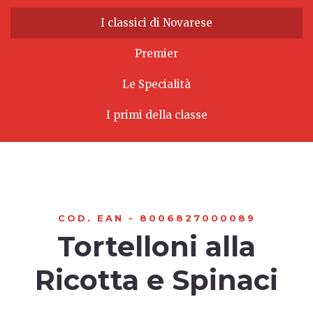
I classici di Novarese
Premier
Le Specialità
I primi della classe
COD. EAN - 8006827000089
Tortelloni alla
Ricotta e Spinaci