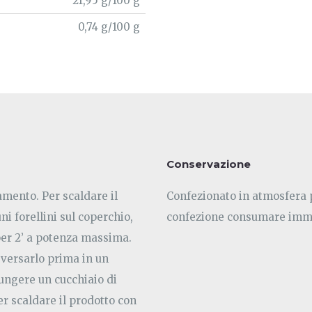
21,95 g/100 g
0,74 g/100 g
Conservazione
damento. Per scaldare il
Confezionato in atmosfera p
i forellini sul coperchio,
confezione consumare imm
per 2’ a potenza massima.
: versarlo prima in un
ungere un cucchiaio di
er scaldare il prodotto con