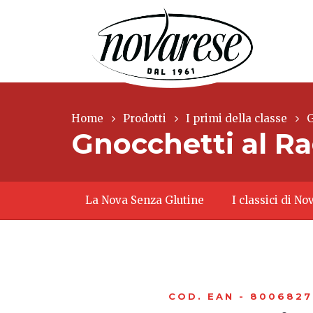
Home
Prodotti
I primi della classe
G
Gnocchetti al R
La Nova Senza Glutine
I classici di N
COD. EAN - 800682