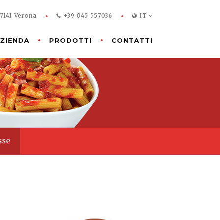
37141 Verona
+39 045 557036
IT
ZIENDA
PRODOTTI
CONTATTI
sse