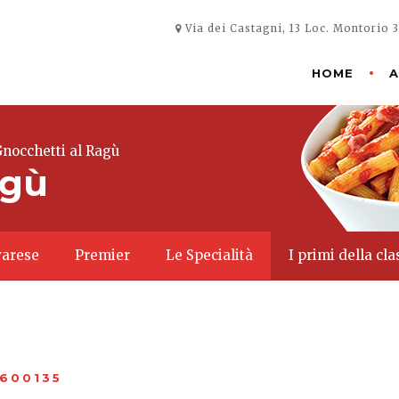
Via dei Castagni, 13 Loc. Montorio 
HOME
A
nocchetti al Ragù
agù
ovarese
Premier
Le Specialità
I primi della cla
7600135