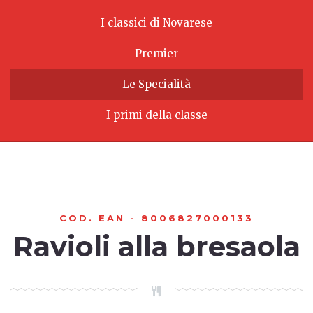
I classici di Novarese
Premier
Le Specialità
I primi della classe
COD. EAN - 8006827000133
Ravioli alla bresaola