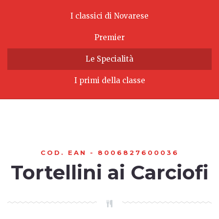
I classici di Novarese
Premier
Le Specialità
I primi della classe
COD. EAN - 8006827600036
Tortellini ai Carciofi