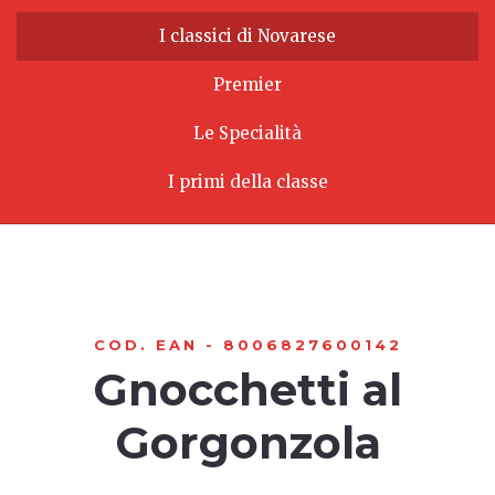
I classici di Novarese
Premier
Le Specialità
I primi della classe
COD. EAN - 8006827600142
Gnocchetti al
Gorgonzola